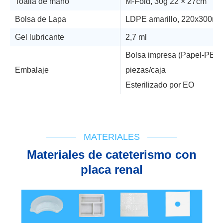
Toalla de mano
M-Fold, 30g 22 × 27cm
Bolsa de Lapa
LDPE amarillo, 220x300m
Gel lubricante
2,7 ml
Bolsa impresa (Papel-PET)
Embalaje
piezas/caja
Esterilizado por EO
Soporte técnico
Diagrama de flujo
IFU
Cert de registro
MATERIALES
Materiales de cateterismo con
placa renal