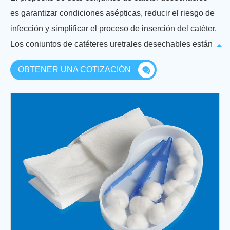
es garantizar condiciones asépticas, reducir el riesgo de
infección y simplificar el proceso de inserción del catéter.
Los conjuntos de catéteres uretrales desechables están
diseñados para garantizar que todos los suministros
OBTENER UNA COTIZACIÓN
necesarios estén fácilmente disponibles para el
cateterismo, simplificar el procedimiento para los
proveedores de atención médica y reducir el riesgo de
contaminación e infección. Son particularmente
importantes para mantener la seguridad e higiene del
paciente durante el cateterismo. El contenido del kit
debe usarse siguiendo los protocolos clínicos
establecidos y las pautas para garantizar el bienestar
del paciente.