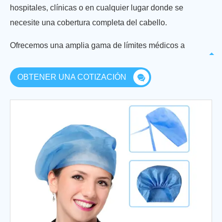
hospitales, clínicas o en cualquier lugar donde se
necesite una cobertura completa del cabello.
Ofrecemos una amplia gama de límites médicos a
nuestros clientes que se ajustan fácilmente a las
cabezas de hombres y mujeres. Además de sus
OBTENER UNA COTIZACIÓN
características, su uso evita la caída de
microorganismos durante la operación. Nuestra gama
encuentra una amplia aplicación en diferentes
hospitales y reconocida por su naturaleza y calidad.