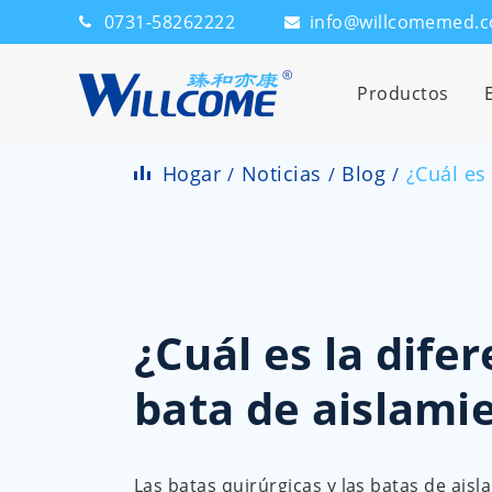
0731-58262222
info@willcomemed.
Productos
Hogar
Noticias
Blog
¿Cuál es
¿Cuál es la dife
bata de aislami
Las batas quirúrgicas y las batas de ais