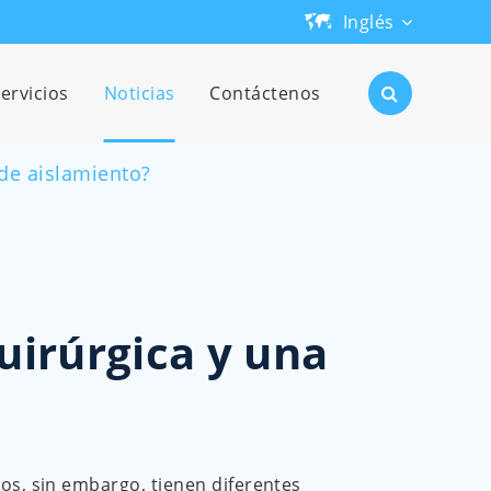
Inglés
English
ervicios
Noticias
Contáctenos
日本語
 de aislamiento?
한국어
français
Deutsch
quirúrgica y una
Español
русский
português
os, sin embargo, tienen diferentes