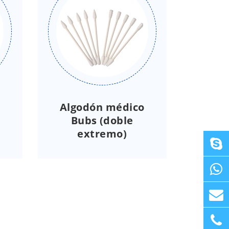
Algodón médico
Bubs (doble
extremo)