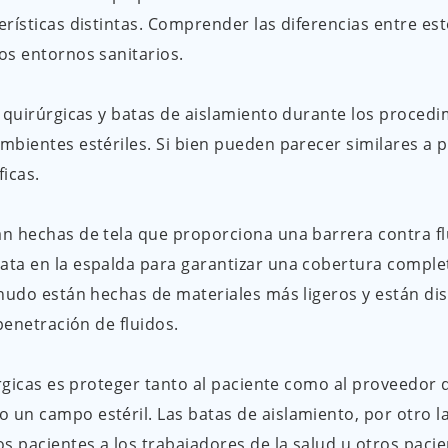
rísticas distintas. Comprender las diferencias entre est
os entornos sanitarios.
s quirúrgicas y batas de aislamiento durante los proced
bientes estériles. Si bien pueden parecer similares a pr
icas.
n hechas de tela que proporciona una barrera contra f
ta en la espalda para garantizar una cobertura completa
enudo están hechas de materiales más ligeros y están d
penetración de fluidos.
úrgicas es proteger tanto al paciente como al proveedor
n campo estéril. Las batas de aislamiento, por otro lad
s pacientes a los trabajadores de la salud u otros pacie