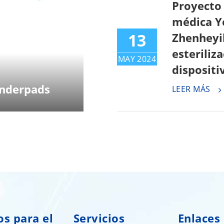
Proyecto 
médica Y
13
Zhenheyi
esteriliz
MAY 2024
disposit
Underpads
LEER MÁS
os para el
Servicios
Enlaces