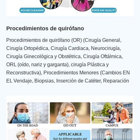
Procedimientos de quirófano
Procedimientos de quirófano (OR) (Cirugía General,
Cirugía Ortopédica, Cirugía Cardiaca, Neurocirugía,
Cirugía Ginecológica y Obstétrica, Cirugía Oftálmica,
ORL (oído, nariz y garganta), cirugía Plástica y
Reconstructiva), Procedimientos Menores (Cambios EN
EL Vendaje, Biopsias, Inserción de Catéter, Reparación
de Laceración, Procedimientos Dentales), Control y
aislamiento de infecciones (COVID-19 y otras
infecciones respiratorias, tuberculosis (TB),
precauciones de contacto), trabajo de parto y parto,
medicina de emergencia, medicina veterinaria,
enseñanza y formación