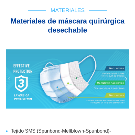
Soporte técnico
Diagrama de flujo
IFU
Cert de registro
Informe de prueba
MATERIALES
Materiales de máscara quirúrgica
desechable
Tejido SMS (Spunbond-Meltblown-Spunbond)-