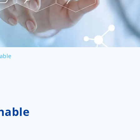
العربية
ไทย
Malay
able
chable