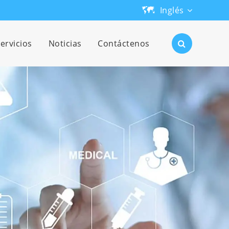
Inglés
English
ervicios
Noticias
Contáctenos
日本語
한국어
français
Deutsch
Español
русский
português