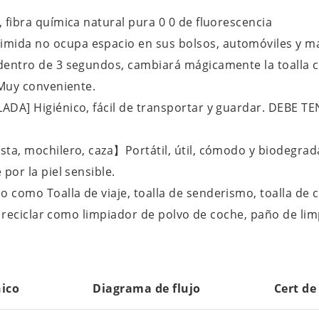
fibra química natural pura 0 0 de fluorescencia
da no ocupa espacio en sus bolsos, automóviles y mal
entro de 3 segundos, cambiará mágicamente la toalla 
 Muy conveniente.
A] Higiénico, fácil de transportar y guardar. DEBE TENE
a, mochilero, caza】Portátil, útil, cómodo y biodegradab
or la piel sensible.
omo Toalla de viaje, toalla de senderismo, toalla de c
e reciclar como limpiador de polvo de coche, paño de li
nico
Diagrama de flujo
Cert de