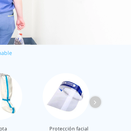
العربية
ไทย
Malay
hable
ota
Protección facial
Cubier