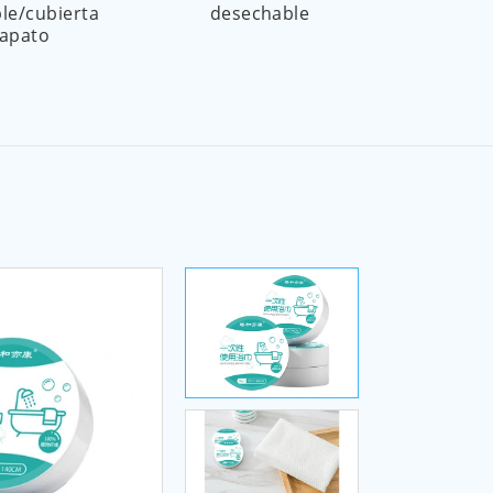
le/cubierta
desechable
des
zapato