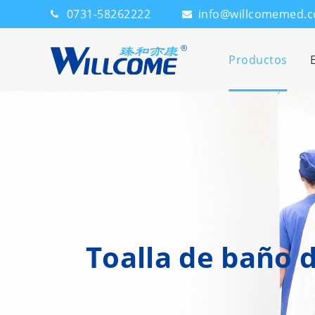
0731-58262222
info@willcomemed.
Productos
Toalla de baño 