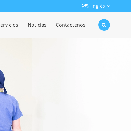
Inglés
English
ervicios
Noticias
Contáctenos
日本語
한국어
français
Deutsch
Español
русский
português