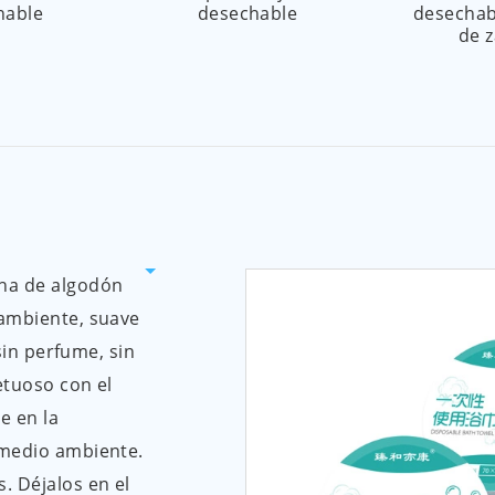
hable
desechable
desechab
de 
ha de algodón
 ambiente, suave
 sin perfume, sin
etuoso con el
e en la
 medio ambiente.
. Déjalos en el