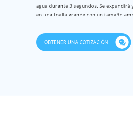
agua durante 3 segundos. Se expandirá y
en una toalla grande con un tamaño amp
140cm. También es fácil de llevar: tama
permite un almacenamiento conveniente
carteras, maletas y bolsas de pañales.
OBTENER UNA COTIZACIÓN