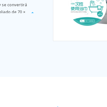
 se convertirá
liado de 70 ×
ño pequeño,
 en mochilas,