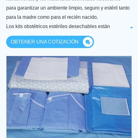
para garantizar un ambiente limpio, seguro y estéril tanto
para la madre como para el recién nacido.
Los kits obstétricos estériles desechables están
diseñados para garantizar que todos los suministros
OBTENER UNA COTIZACIÓN
necesarios estén fácilmente disponibles, reducir el
riesgo de infección y ahorrar tiempo en la preparación
para los procedimientos obstétricos. Son particularmente
importantes en situaciones de emergencia y en entornos
de atención médica con recursos limitados donde el
acceso a equipos estériles puede ser limitado. El
contenido del kit debe usarse de acuerdo con los
protocolos clínicos establecidos y las pautas para
garantizar la seguridad y el bienestar tanto de la madre
como del recién nacido.