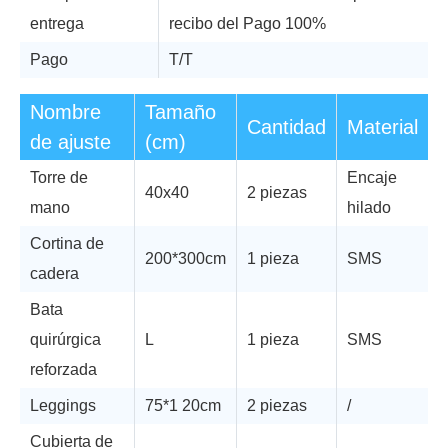
entrega
recibo del Pago 100%
Pago
T/T
Nombre
Tamaño
Cantidad
Material
de ajuste
(cm)
Torre de
Encaje
40x40
2 piezas
mano
hilado
Cortina de
200*300cm
1 pieza
SMS
cadera
Bata
quirúrgica
L
1 pieza
SMS
reforzada
Leggings
75*1 20cm
2 piezas
/
Cubierta de