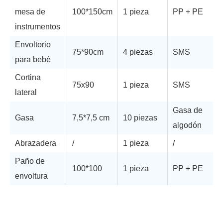
mesa de
100*150cm
1 pieza
PP + PE
instrumentos
Envoltorio
75*90cm
4 piezas
SMS
para bebé
Cortina
75x90
1 pieza
SMS
lateral
Gasa de
Gasa
7,5*7,5 cm
10 piezas
algodón
Abrazadera
/
1 pieza
/
Paño de
100*100
1 pieza
PP + PE
envoltura
Soporte técnico
Diagrama de flujo
IFU
Cert de registro