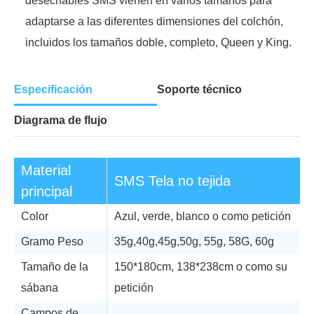
desechables SMS vienen en varios tamaños para
adaptarse a las diferentes dimensiones del colchón,
incluidos los tamaños doble, completo, Queen y King.
Especificación
Soporte técnico
Diagrama de flujo
Material
SMS Tela no tejida
principal
Color
Azul, verde, blanco o como petición
Gramo Peso
35g,40g,45g,50g, 55g, 58G, 60g
Tamaño de la
150*180cm, 138*238cm o como su
sábana
petición
Campos de