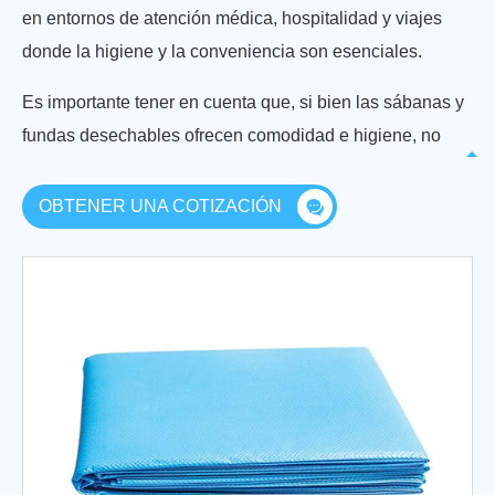
en entornos de atención médica, hospitalidad y viajes
donde la higiene y la conveniencia son esenciales.
Es importante tener en cuenta que, si bien las sábanas y
fundas desechables ofrecen comodidad e higiene, no
son tan duraderas como los materiales de ropa de cama
tradicionales. Están diseñados para un solo uso o uso a
OBTENER UNA COTIZACIÓN
corto plazo y deben eliminarse adecuadamente después
de su uso. La elección de la ropa de cama desechable
depende de la aplicación específica y la necesidad de
limpieza y conveniencia.