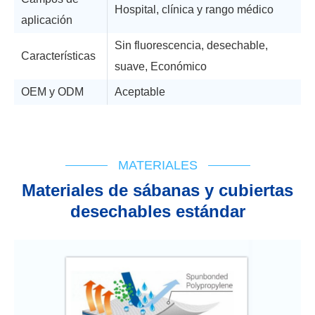
Hospital, clínica y rango médico
aplicación
Sin fluorescencia, desechable,
Características
suave, Económico
OEM y ODM
Aceptable
Soporte técnico
Diagrama de flujo
MATERIALES
Materiales de sábanas y cubiertas
desechables estándar