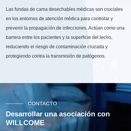
Las fundas de cama desechables médicas son cruciales
La
en los entornos de atención médica para controlar y
li
prevenir la propagación de infecciones. Actúan como una
ju
barrera entre los pacientes y la superficie del lecho,
es
reduciendo el riesgo de contaminación cruzada y
li
protegiendo contra la transmisión de patógenos.
un
CONTACTO
Desarrollar una asociación con
WILLCOME