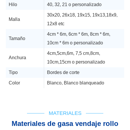
Hilo
40, 32, 21 o personalizado
30x20, 26x18, 19x15, 19x13,18x9,
Malla
12x8 etc
4cm * 6m, 6cm * 6m, 8cm * 6m,
Tamaño
10cm * 6m o personalizado
4cm,5cm,6m, 7,5 cm,8cm,
Anchura
10cm,15cm o personalizado
Tipo
Bordes de corte
Color
Blanco, Blanco blanqueado
Soporte técnico
Diagrama de flujo
IFU
Cert de registro
MATERIALES
Materiales de gasa vendaje rollo