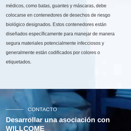
médicos, como batas, guantes y máscaras, debe
ay
colocarse en contenedores de desechos de riesgo
re
biológico designados. Estos contenedores están
bo
diseñados específicamente para manejar de manera
de
segura materiales potencialmente infecciosos y
re
generalmente están codificados por colores o
etiquetados.
CONTACTO
Desarrollar una asociación con
WILLCOME