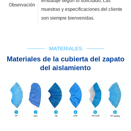
embalaje según lo solicitado; Las
Observación
muestras y especificaciones del cliente
son siempre bienvenidas.
Soporte técnico
Diagrama de flujo
IFU
Cert de registro
MATERIALES
Materiales de la cubierta del zapato
del aislamiento