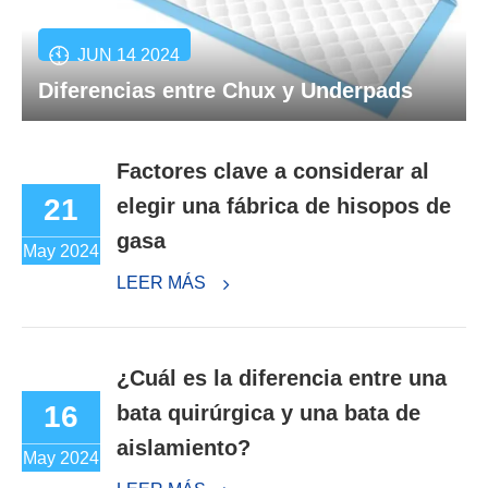
JUN 14 2024
Diferencias entre Chux y Underpads
Factores clave a considerar al
21
elegir una fábrica de hisopos de
gasa
May 2024
LEER MÁS
¿Cuál es la diferencia entre una
16
bata quirúrgica y una bata de
aislamiento?
May 2024