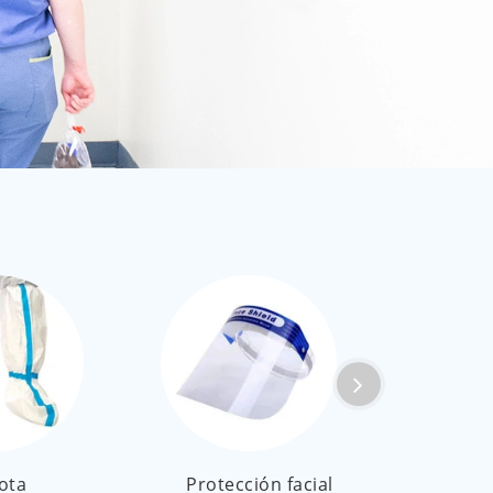
العربية
ไทย
Malay
ota
Protección facial
Cubier