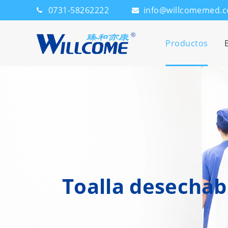
0731-58262222
info@willcomemed.
Productos
Toalla desechab