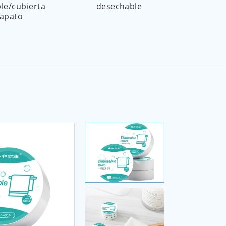
le/cubierta
desechable
des
zapato