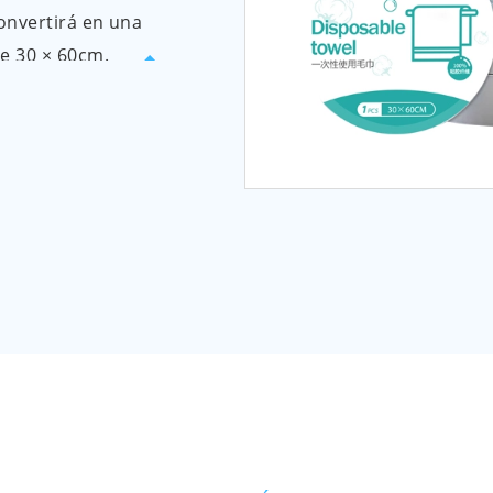
onvertirá en una
e 30 × 60cm.
eño, permite un
, carteras,