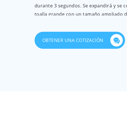
durante 3 segundos. Se expandirá y se c
toalla grande con un tamaño ampliado d
También es fácil de llevar: tamaño pequ
almacenamiento conveniente en mochilas
maletas y bolsas de pañales.
OBTENER UNA COTIZACIÓN