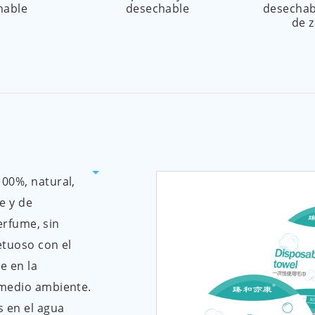
hable
desechable
desechab
de 
00%, natural,
e y de
perfume, sin
etuoso con el
e en la
 medio ambiente.
s en el agua