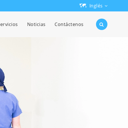
Inglés
English
ervicios
Noticias
Contáctenos
日本語
한국어
français
Deutsch
Español
русский
português