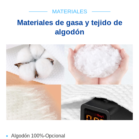
Diagrama de flujo
IFU
Cert de registro
MATERIALES
Materiales de gasa y tejido de
algodón
Algodón 100%-Opcional