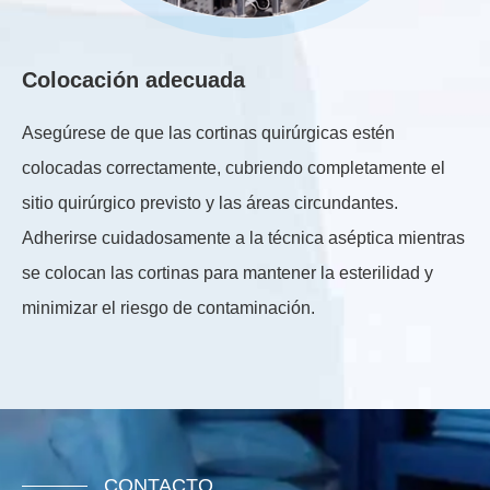
Colocación adecuada
A
Asegúrese de que las cortinas quirúrgicas estén
Te
colocadas correctamente, cubriendo completamente el
se
sitio quirúrgico previsto y las áreas circundantes.
ad
Adherirse cuidadosamente a la técnica aséptica mientras
de
se colocan las cortinas para mantener la esterilidad y
o i
minimizar el riesgo de contaminación.
CONTACTO