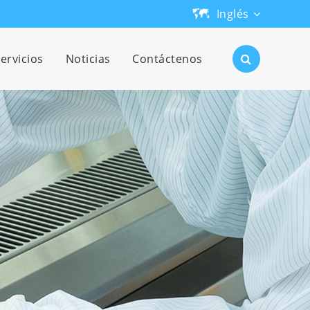
Inglés
English
ervicios
Noticias
Contáctenos
日本語
한국어
français
Deutsch
Español
русский
português