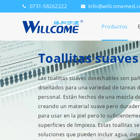
0731-58262222
info@willcomemed.
Productos
Toallitas suave
Las toallitas suaves desechables son p
diseñados para una variedad de tareas d
personal. Están hechos de una mezcla de 
creando un material suave pero durader
para usar en la piel pero lo suficiente
superficies de limpieza. Estas toallitas
soluciones que pueden incluir agua, det