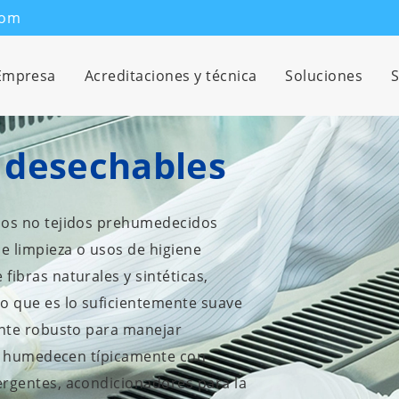
com
Empresa
Acreditaciones y técnica
Soluciones
S
s desechables
años no tejidos prehumedecidos
e limpieza o usos de higiene
fibras naturales y sintéticas,
o que es lo suficientemente suave
mente robusto para manejar
 se humedecen típicamente con
ergentes, acondicionadores para la