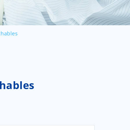
العربية
ไทย
Malay
chables
chables