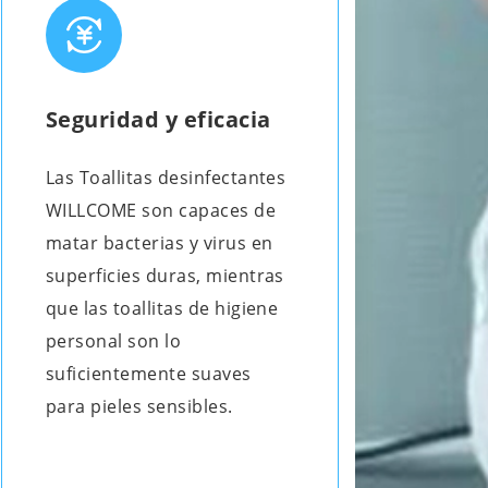
Seguridad y eficacia
Có
Las Toallitas desinfectantes
Las
WILLCOME son capaces de
alg
matar bacterias y virus en
pie
superficies duras, mientras
ha
que las toallitas de higiene
inc
personal son lo
suficientemente suaves
para pieles sensibles.