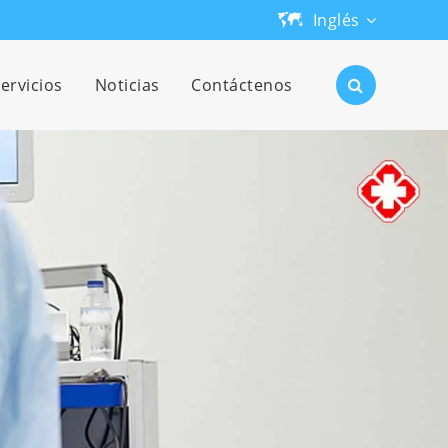
Inglés
English
ervicios
Noticias
Contáctenos
日本語
한국어
français
Deutsch
Español
русский
português