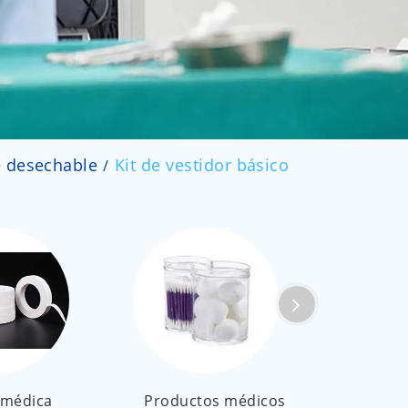
العربية
ไทย
Malay
 desechable
Kit de vestidor básico
 médica
Productos médicos
Ma