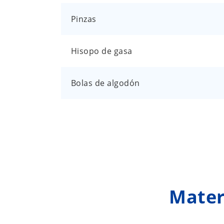
Pinzas
Hisopo de gasa
Bolas de algodón
Soporte técnico
Diagrama de flujo
Cert de registro
Informe de prueba
Materi