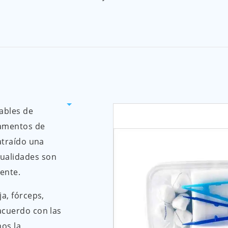
ables de
tamentos de
atraído una
ualidades son
ente.
a, fórceps,
acuerdo con las
os la