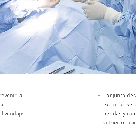
revenir la
Conjunto de v
la
examine. Se u
l vendaje.
heridas y ca
sufrieron tr