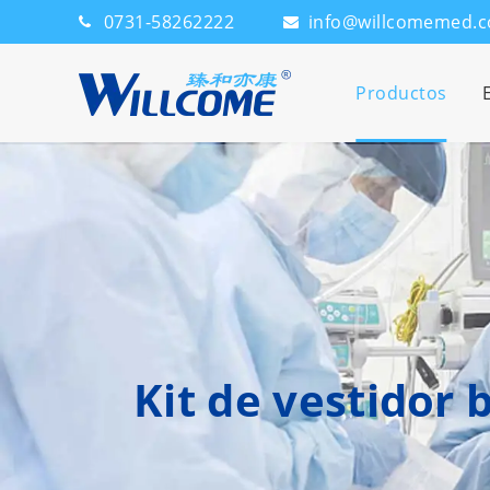
0731-58262222
info@willcomemed.
Productos
Kit de vestidor 