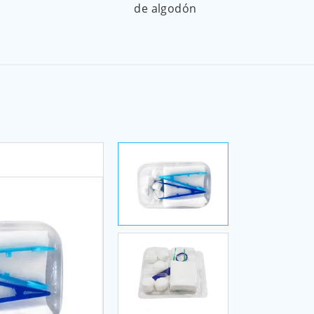
de algodón
des